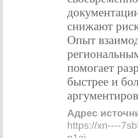
документации
снижают риск
Опыт взаимод
региональны
помогает раз
быстрее и бо
аргументиров
Адрес источн
https://xn----7sb
p1ai