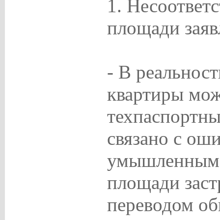
1. Несоответ
площади заяв
- В реальнос
квартиры мож
техпаспортны
связано с ош
умышленным
площади зас
переводом о