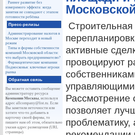
Раннее развитие без
Московской
измеримого эффекта: когда
занятия не совпадают с этапом
готовности ребёнка
Строительная 
Пресс-релизы
Администрирование налогов в
перепланировк
Москве переходит в новый
режим
активные сдел
Типы и формы собственности
компаний Московской области:
что выбрать предпринимателю?
провоцируют р
Фармацевтические компании
Подмосковья: ключевые игроки
собственникам
рынка
Обратная связь
управляющими 
Вы можете оставить сообщение
администратору ресурса
Рассмотрение 
Компании Москвы
, используя
адрес
allcompany@list.ru
. Если
позволяет луч
Вы заметили неточности или
хотите что-то добавить в
карточку своей фирмы, то
проблематику, 
пишите нам об этом, обязательно
указав адрес размещения (URL
рекомендации 
страницы).