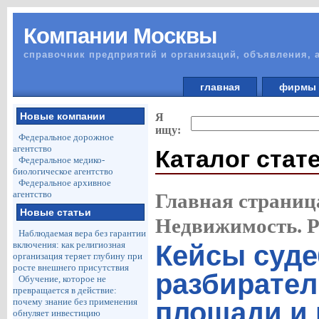
Компании Москвы
справочник предприятий и организаций, объявления, 
главная
фирм
Новые компании
Я
ищу:
Федеральное дорожное
агентство
Каталог стат
Федеральное медико-
биологическое агентство
Федеральное архивное
агентство
Главная страниц
Новые статьи
Недвижимость. 
Наблюдаемая вера без гарантии
включения: как религиозная
Кейсы суд
организация теряет глубину при
росте внешнего присутствия
разбирател
Обучение, которое не
превращается в действие:
почему знание без применения
площади и 
обнуляет инвестицию