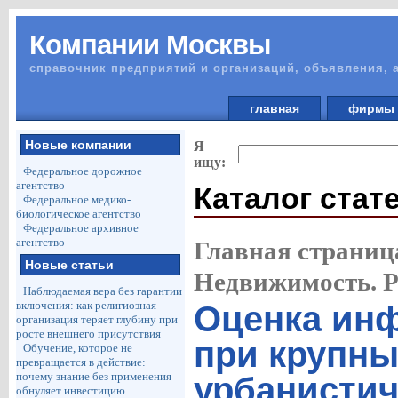
Компании Москвы
справочник предприятий и организаций, объявления, 
главная
фирм
Новые компании
Я
ищу:
Федеральное дорожное
агентство
Каталог стат
Федеральное медико-
биологическое агентство
Федеральное архивное
агентство
Главная страниц
Новые статьи
Недвижимость. 
Наблюдаемая вера без гарантии
включения: как религиозная
Оценка ин
организация теряет глубину при
росте внешнего присутствия
при крупны
Обучение, которое не
превращается в действие:
почему знание без применения
урбанистич
обнуляет инвестицию