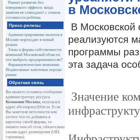
Раннее развитие без
в Московск
измеримого эффекта: когда
занятия не совпадают с этапом
готовности ребёнка
В Московской о
Пресс-релизы
Администрирование налогов в
реализуются 
Москве переходит в новый
режим
программы раз
Типы и формы собственности
компаний Московской области:
что выбрать предпринимателю?
эта задача осо
Фармацевтические компании
Подмосковья: ключевые игроки
рынка
Обратная связь
Вы можете оставить сообщение
Значение ком
администратору ресурса
Компании Москвы
, используя
инфраструкт
адрес
allcompany@list.ru
. Если
Вы заметили неточности или
хотите что-то добавить в
карточку своей фирмы, то
пишите нам об этом, обязательно
указав адрес размещения (URL
Инфраструкту
страницы).